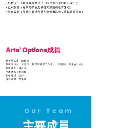
• 戲劇演出（製作具專業水平、能洗滌心靈的舞台演出）
• 戲劇教育（為不同學校及機構籌辦戲劇教育課程）
• 社會參與（與社區機構合辦各種藝術活動，藉以回饋社會）
Arts' Options成員
董事局主席：陸偉雄
董事局成員：黎玉珍（資深演藝界工作者），郭麗詩（專業會計師）
藝術總監：陳桂芬
行政總監：布韻婷
創作經理：游錦
項目統籌：符珮嘉
Our Team
主要成員