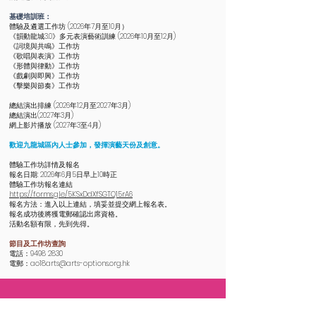
基礎培訓班：
體驗及遴選工作坊 (2026年7月至10月）
《韻動龍城3.0》多元表演藝術訓練 (2026年10月至12月)
《詞境與共鳴》工作坊
《歌唱與表演》工作坊
《形體與律動》工作坊
《戲劇與即興》工作坊
《擊樂與節奏》工作坊
總結演出排練 (2026年12月至2027年3月)
總結演出(2027年3月)
網上影片播放 (2027年3至4月)
歡迎九龍城區內人士參加，發揮演藝天份及創意。
體驗工作坊詳情及報名
報名日期: 2026年6月5日早上10時正
體驗工作坊報名連結
https://forms.gle/5KSxDdXfSGTQ15rA6
報名方法：進入以上連結，填妥並提交網上報名表。
報名成功後將獲電郵確認出席資格。
活動名額有限，先到先得。
節目及工作坊查詢
電話：9498 2830
電郵：
ao18arts@arts-options.org.hk