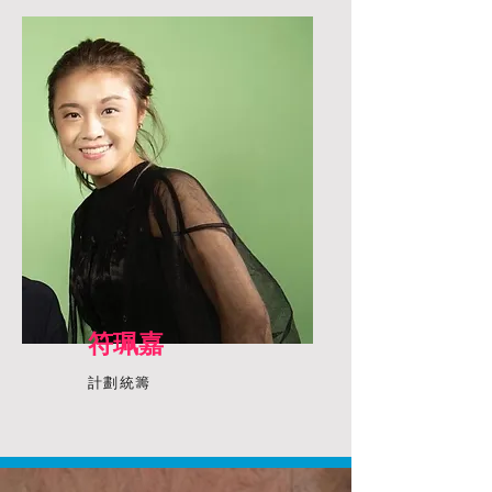
符珮嘉
計劃統籌