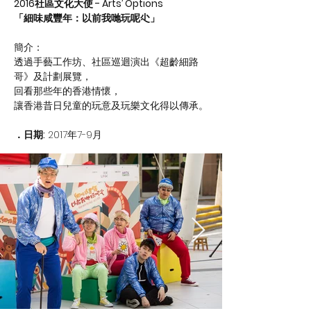
2016社區文化大使 - Arts’ Options
「細味咸豐年：以前我哋玩呢尐」
簡介：
透過手藝工作坊、社區巡迴演出《超齡細路
哥》及計劃展覽，
回看那些年的香港情懷，
讓香港昔日兒童的玩意及玩樂文化得以傳承。
．日期:
2017年7-9月