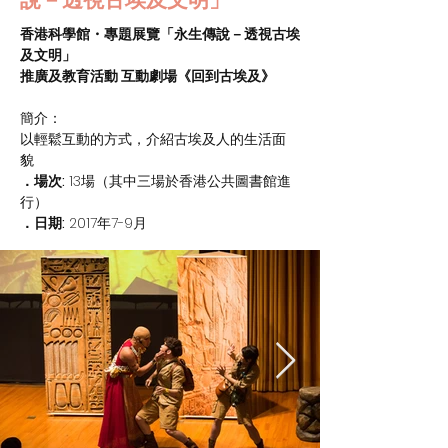
香港科學館・專題展覽「永生傳說－透視古埃
及文明」
推廣及教育活動 互動劇場《回到古埃及》
簡介：
以輕鬆互動的方式，介紹古埃及人的生活面
貌
．場次:
13場（其中三場於香港公共圖書館進
行）
．日期:
2017年7-9月