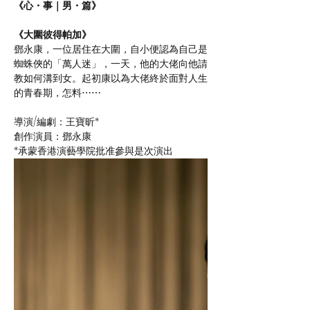
《心・事｜男・篇》
《大圍彼得帕加》
鄧永康，一位居住在大圍，自小便認為自己是
蜘蛛俠的「萬人迷」，一天，他的大佬向他請
教如何溝到女。起初康以為大佬終於面對人生
的青春期，怎料⋯⋯
導演/編劇：王寶昕*
創作演員：鄧永康
*承蒙香港演藝學院批准參與是次演出