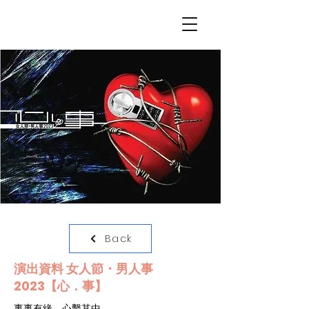
Back
演出資料 女人節・男人事
2023【心．事】
事事有緣，心繫其中