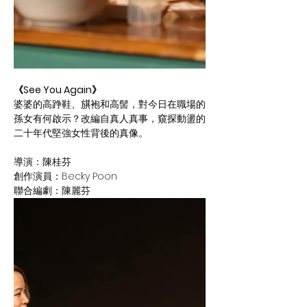
《See You Again》
婆婆的高踭鞋、𣄃袍和高髻，對今日在職場的
孫女有何啟示？改編自真人真事，窺探動盪的
二十年代堅強女性背後的真像。
導演：陳桂芬
創作演員：Becky Poon
聯合編劇：陳麗芬