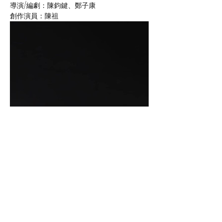
導演/編劇：陳鈞鍵、鄭子康
創作演員：陳祖