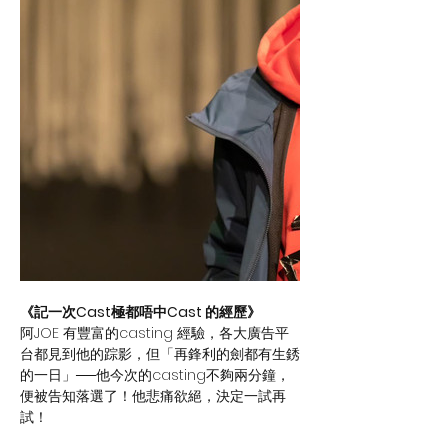
《記一次Cast極都唔中Cast 的經歷》
阿JOE 有豐富的casting 經驗，各大廣告平
台都見到他的踪影，但「再鋒利的劍都有生銹
的一日」──他今次的casting不夠兩分鐘，
便被告知落選了！他悲痛欲絕，決定一試再
試！