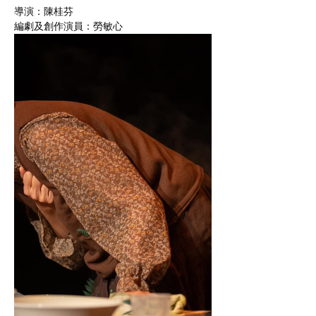
導演：陳桂芬
編劇及創作演員：勞敏心