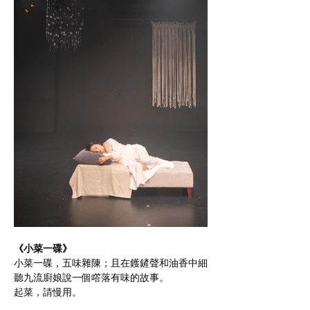
《小菜一碟》
小菜一碟，五味雜陳；且在鑊鏟聲和油香中細
聽九流廚娘說一個㗳落有味的故事。
起菜，請慢用。