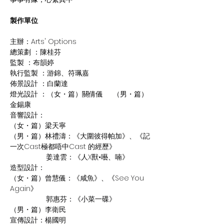
製作單位
主辦：Arts' Options
總策劃 ：陳桂芬
監製 ：布韻婷
執行監製 ：游錦、符珮嘉
佈景設計 ：白蘭達
燈光設計 ：（女・篇）關倩儀     （男・篇）
金錫康
音響設計：
（女・篇）梁天寧     
（男・篇）林禮濤：《大圍彼得帕加》、《記
一次Cast極都唔中Cast 的經歷》
                  姜達雲：《人X獸•囈、喃》
造型設計：
（女・篇）曾慧儀：《咸魚》、《See You 
Again》
                  郭惠芬：《小菜一碟》
（男・篇）李衛民
宣傳設計：楊國明