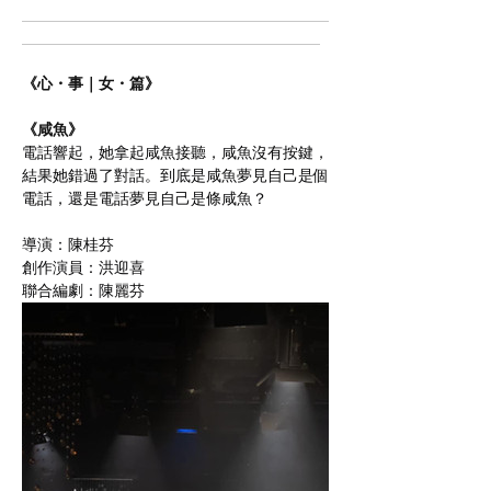
《心・事｜女・篇》
《咸魚》
電話響起，她拿起咸魚接聽，咸魚沒有按鍵，
結果她錯過了對話。到底是咸魚夢見自己是個
電話，還是電話夢見自己是條咸魚？
導演：陳桂芬
創作演員：洪迎喜
聯合編劇：陳麗芬