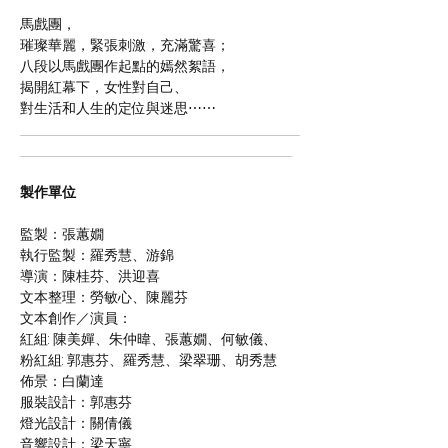
馬戲團，
璀璨華麗，緊張刺激，充滿驚喜；
八段以馬戲團作起點的嫣然絮語，
揭開紅幕下，女性對自己、
對生活和人生的定位與迷思⋯⋯
製作單位
監製：張蕙嫺
執行監製：羅秀慧、游錦
導演：陳桂芬、洪迎喜
文本整理：勞敏心、陳麗芬
文本創作／演員：
紅組: 陳美嬋、朱仲暐、張蕙嫺、何敏儀、
粉紅組: 郭惠芬、羅秀慧、梁翠珊、胡秀慧
佈景：白蘭達
服裝設計：郭惠芬
燈光設計：關倩儀
音響設計：梁天寧