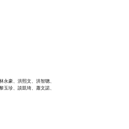
、林永豪、洪熙文、洪智聰、
黎玉珍、談凱琦、蕭文諾、