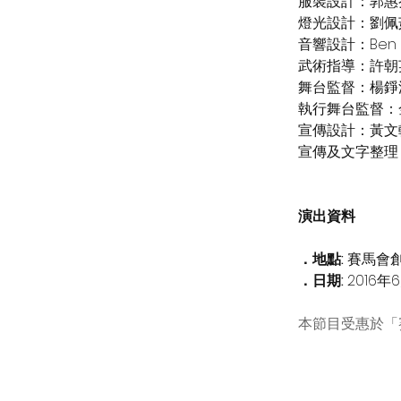
服裝設計：郭惠
燈光設計：劉佩
音響設計：Ben R
武術指導：許朝
舞台監督：楊錚
執行舞台監督：
宣傳設計：黃文
宣傳及文字整理
演出資料
．地點:
賽馬會
．日期:
2016年
本節目受惠於「