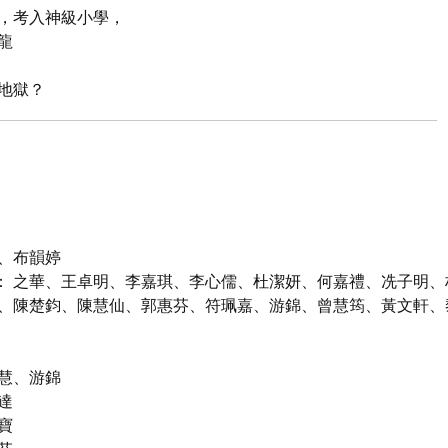
，考入神級小學，
龍
地獄？
、布韻婷
)： 之華、王卓明、李嘉琪、李心儒、杜潔妍、何嘉禮、冼子明
、陳楚鈞、陳慧仙、郭惠芬、符珮嘉、游錦、曾慧筠、黃文軒、
慧、游錦
達
寶