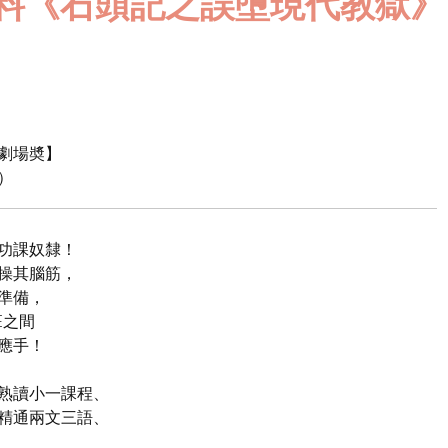
料《石頭記之誤墮現代教獄》
劇場奬】
）
功課奴隸！
操其腦筋，
準備，
E之間
應手！
熟讀小一課程、
精通兩文三語、