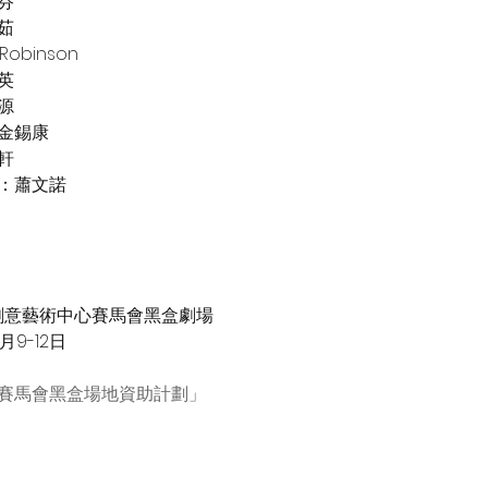
芬
茹
obinson
英
源
金錫康
軒
：蕭文諾
創意藝術中心賽馬會黑盒劇場
6月9-12日
賽馬會黑盒場地資助計劃」