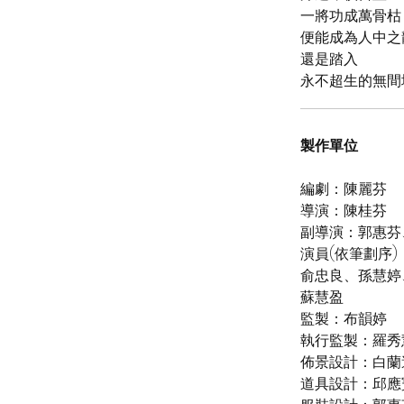
一將功成萬骨枯
便能成為人中之
還是踏入
永不超生的無間
製作單位
編劇：陳麗芬
導演：陳桂芬
副導演：郭惠芬
演員(依筆劃序
俞忠良、孫慧婷
蘇慧盈
監製：布韻婷
執行監製：羅秀
佈景設計：白蘭
道具設計：邱應