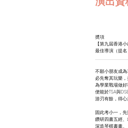
演出資
奬項:
【第九屆香港小
最佳導演（提名
不願小朋友成為
必先奪其玩樂，
為學業戰場做好
便能於TSA與DS
游刃有餘，得心
固此考小一，先
鑽研四書五經、
深造琴棋書畫......