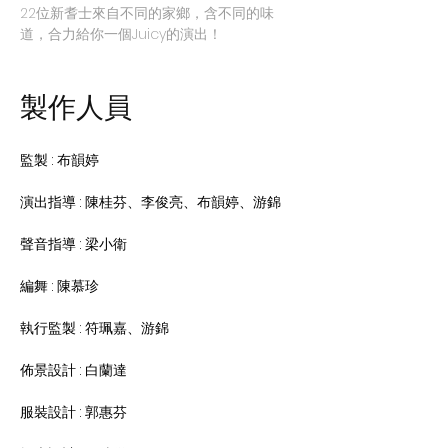
22位新耆士來自不同的家鄉，含不同的味
道，合力給你一個Juicy的演出！
製作人員
監製 : 布韻婷
演出指導 : 陳桂芬、李俊亮、布韻婷、游錦
聲音指導 : 梁小衛
編舞 : 陳慕珍
執行監製 : 符珮嘉、游錦
佈景設計 : 白蘭達
服裝設計 : 郭惠芬