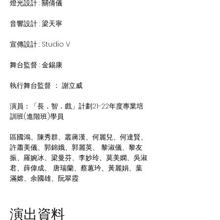
燈光設計 : 關倩儀
音響設計 : 梁天寧
宣傳設計 : Studio V
舞台監督 : 金錫康
執行舞台監督 ： 謝立威
演員：「長．智．戲」計劃21-22年度專業培
訓班(進階班)學員
區國鴻、陳秀群、叢蔣漢、何麗兒、何達賢、
許蕭美儀、郭錦娥、郭麗英、 黎淑儀、黎友
振、羅婉冰、梁曼芬、李妙玲、莫美嫻、吳淑
君、薛偉成、 唐瑞蘭、蔡蕙玪、黃麗娟、葉
滿嫦、余國雄、阮翠霞 
演出資料