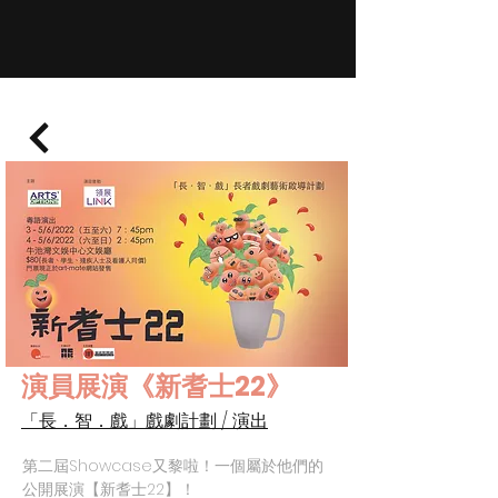
演員展演《新耆士22》
「長．智．戲」戲劇計劃 / 演出
第二屆Showcase又黎啦！一個屬於他們的
公開展演【新耆士22】！