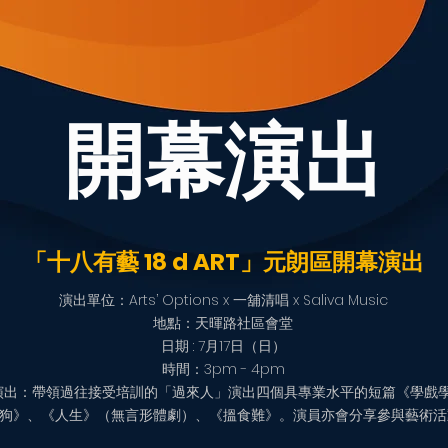
​開幕演出
「十八有藝 18 d ART」元朗區開幕演出
演出單位：Arts’ Options x 一舖清唱 x Saliva Music
地點：天暉路社區會堂
日期 : 7月17日（日）
時間：3pm - 4pm
演出：帶領過往接受培訓的「過來人」演出四個具專業水平的短篇《學戲學
狗》、《人生》（無言形體劇）、《搵食難》。演員亦會分享參與藝術活