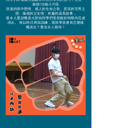
個個1分鐘小片段
浪漫的雨中戀情、感人的生命之歌、惹笑的宅男之
戀、傷感的父女情、有趣的成長故事...
最令人驚訝嘅係大部份同學們竟然能於時限內完成
演出。 假以時日再加訓練，呢班學員會有怎麼樣
嘅演出？實在令人期待！