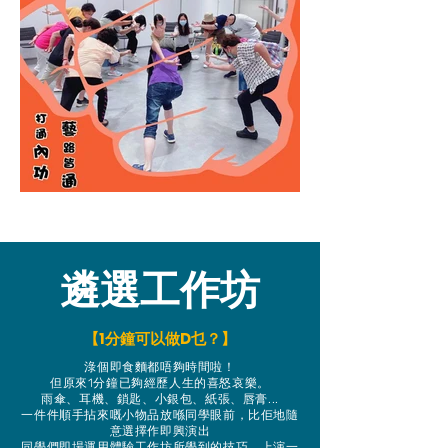
遴選工作坊
【1分鐘可以做D乜？】
淥個即食麵都唔夠時間啦！
但原來1分鐘已夠經歷人生的喜怒哀樂。
雨傘、耳機、鎖匙、小銀包、紙張、唇膏...
一件件順手拈來嘅小物品放喺同學眼前，比佢地隨
意選擇作即興演出
同學們即場運用體驗工作坊所學到的技巧，上演一