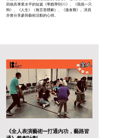
四個具專業水平的短篇《學戲學到99》、《我係一只
狗》、《人生》（無言形體劇）、《搵食難》。演員
亦會分享參與藝術活動的心得。
《全人表演藝術—打通內功，藝路皆