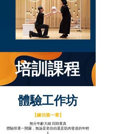
培訓課程
體驗工作坊
【練功第一章】
無分年齡大細 回歸童真
體驗班逐一開鑼，無論是老伯伯還是肌肉發達的年輕
人