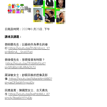
日期及時間：2021年8 月25日 , 下午
講者及講題：
鄧樹榮先生：以藝術作為畢生的修
行
https://youtu.be/Th6EnEqzz_Y?
si=Bd9nA__SrvIi0Tvd
鄧偉傑先生：形體發展有時限？
https://youtu.be/7Fl39RV10qE?
si=SPo8bm18JRMx2KZU
羅淑敏女士：妙眼回春的想像及影
像
https://youtu.be/jAAxdsNmMB0?
si=peOF6vbfrFrgcd0y
回應嘉賓：陳國慧女士、古天農先
生
https://youtu.be/kyxPddMLz_8?
si=c1y7ltoeSVYFYyDb