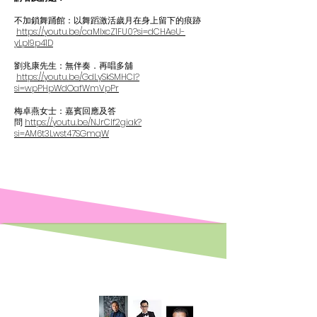
不加鎖舞踊館：以舞蹈激活歲月在身上留下的痕跡
https://youtu.be/caMlxcZ1FU0?si=dCHAeU-
yLpl9p41D
劉兆康先生：無伴奏．再唱多舖
https://youtu.be/GdLySkSMHCI?
si=wpPHpWdOafWmVpPr
梅卓燕女士：嘉賓回應及答
問
https://youtu.be/NJrClf2giak?
si=AM6t3Lwst47SGmqW